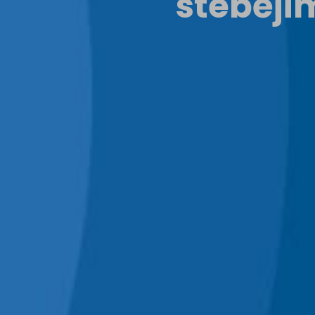
stebėji