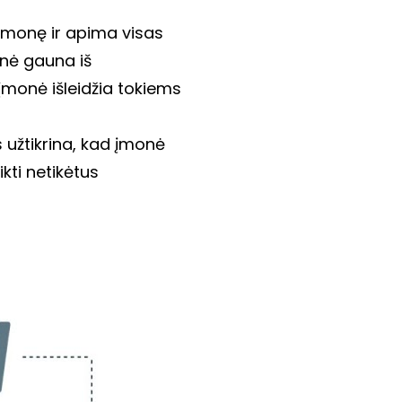
r įmonę ir apima visas 
nė gauna iš 
 įmonė išleidžia tokiems 
užtikrina, kad įmonė 
ti netikėtus 