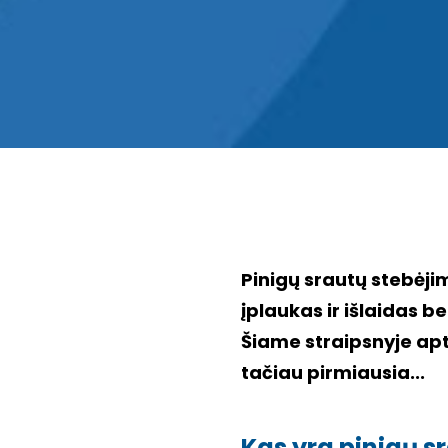
Pinigų srautų stebėjim
įplaukas ir išlaidas b
Šiame straipsnyje apt
tačiau pirmiausia...
Kas yra pinigų s