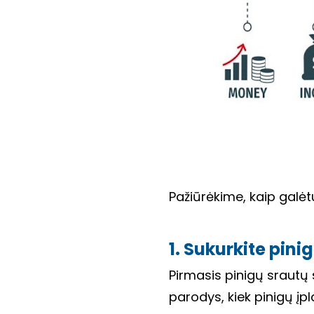
Pažiūrėkime, kaip galėt
1. Sukurkite pini
Pirmasis pinigų srautų s
parodys, kiek pinigų įpl