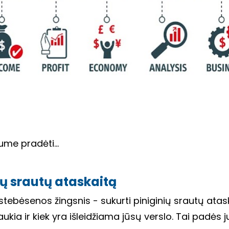
ume pradėti...
gų srautų ataskaitą
tebėsenos žingsnis - sukurti piniginių srautų ataska
aukia ir kiek yra išleidžiama jūsų verslo. Tai padės 