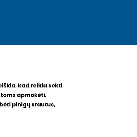
škia, kad reikia sekti 
aitoms apmokėti. 
ti pinigų srautus, 