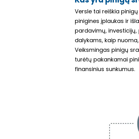
Versle tai reiškia pinigų
pinigines įplaukas ir iš
pardavimų, investicijų, p
dalykams, kaip nuoma, a
Veiksmingas pinigų sra
turėtų pakankamai pinig
finansinius sunkumus.