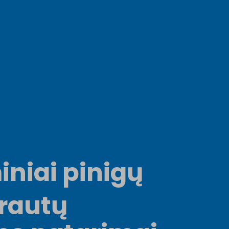
niai pinigų 
rautų 