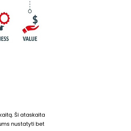
itą. Ši ataskaita 
jums nustatyti bet 