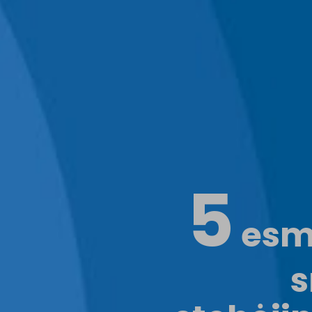
5
esmi
s