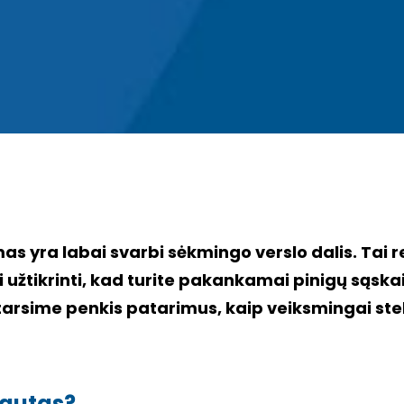
as yra labai svarbi sėkmingo verslo dalis. Tai rei
ei užtikrinti, kad turite pakankamai pinigų sąsk
arsime penkis patarimus, kaip veiksmingai stebė
rautas?