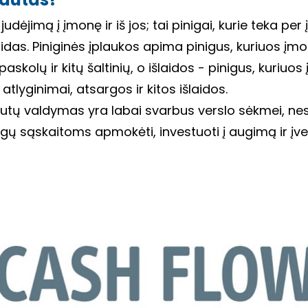
 judėjimą į įmonę ir iš jos; tai pinigai, kurie teka pe
laidas. Piniginės įplaukos apima pinigus, kuriuos įmo
askolų ir kitų šaltinių, o išlaidos - pinigus, kuriuos
tlyginimai, atsargos ir kitos išlaidos.
utų valdymas yra labai svarbus verslo sėkmei, nes 
ų sąskaitoms apmokėti, investuoti į augimą ir įveik