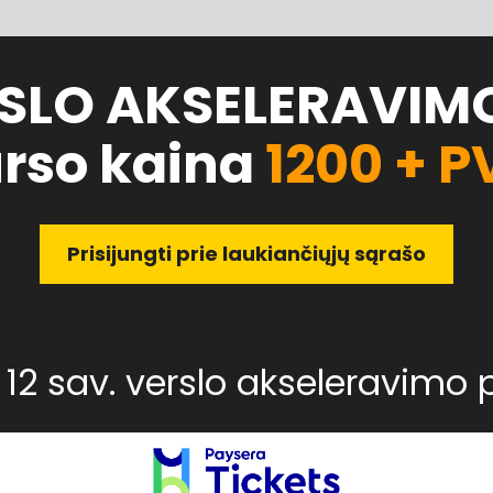
RSLO AKSELERAVIMO 
rso kaina 
1200 + 
Prisijungti prie laukiančiųjų sąrašo
į 12 sav. verslo akseleravimo p