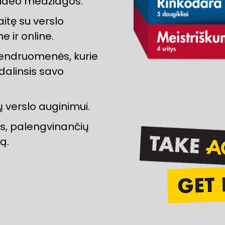
video medžiagos.
itę su verslo 
e ir online.
endruomenės, kurie 
alinsis savo 
 verslo auginimui.
s, palengvinančių 
ą. 