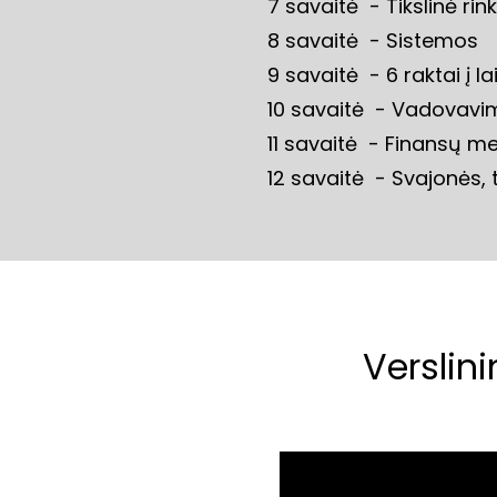
7 savaitė  - Tikslinė rin
8 savaitė  - Sistemos
9 savaitė  - 6 raktai į
10 savaitė  - Vadovavim
11 savaitė  - Finansų m
12 savaitė  - Svajonės,
Verslin