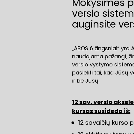
Mokysimės pa
verslo sistemą
auginsite ver
„ABOS 6 žingsniai“ yra
naudojama pažangi, žin
verslo vystymo sistema,
pasiekti tai, kad Jūsų v
ir be Jūsų.
12 sav. verslo aksel
kursas susideda iš:
12 savaičių kurso