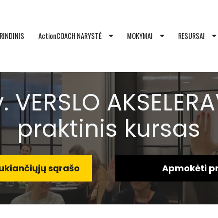
RINDINIS
ActionCOACH NARYSTĖ
MOKYMAI
RESURSAI
v. VERSLO AKSELERA
praktinis kursas
laukiančiųjų sąrašo
Apmokėti pr