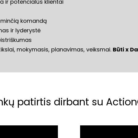
ka ir potencialūs klientai
 laiminčią komandą
as ir lyderystė
eistriškumas
 tikslai, mokymasis, planavimas, veiksmai. 
Būti x Da
inkų patirtis dirbant su Acti