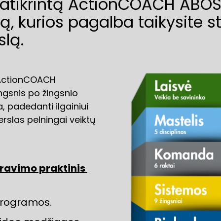
tikrintą ActionCOACH ABOS 6
, kurios pagalba taikysite str
slą.
 ActionCOACH 
gsnis po žingsnio 
 padedanti ilgainiui 
erslas pelningai veiktų 
eravimo praktinis 
 programos.