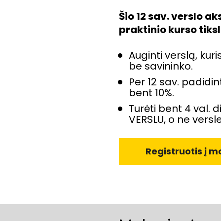
Šio 12 sav. verslo a
praktinio kurso tiksl
Auginti verslą, kuris 
be savininko.
Per 12 sav. padidin
bent 10%.
Turėti bent 4 val. di
VERSLU, o ne versle
Registruotis į 