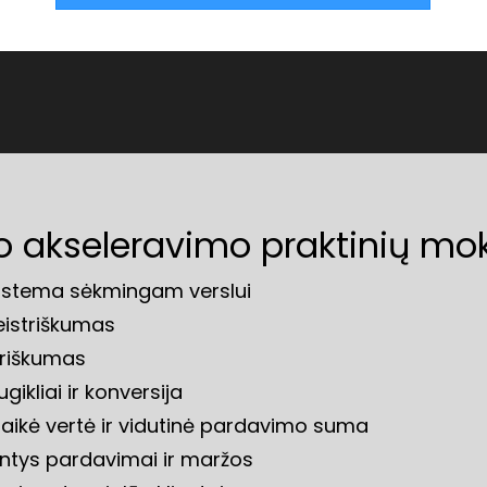
slo akseleravimo praktinių 
 sistema sėkmingam verslui
eistriškumas
triškumas
gikliai ir konversija
galaikė vertė ir vidutinė pardavimo suma
antys pardavimai ir maržos