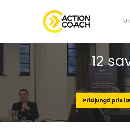
PAG
12 sa
Prisijungti prie 