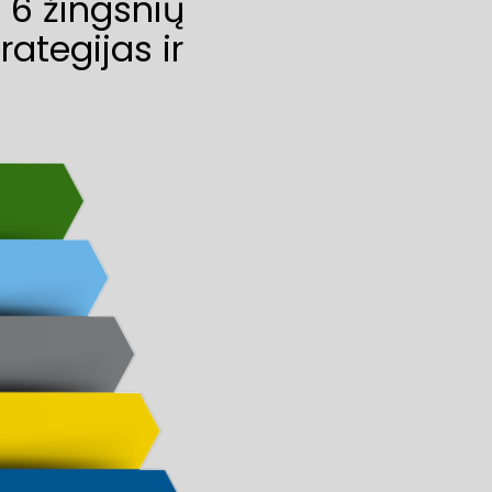
 žingsnių 
ategijas ir 