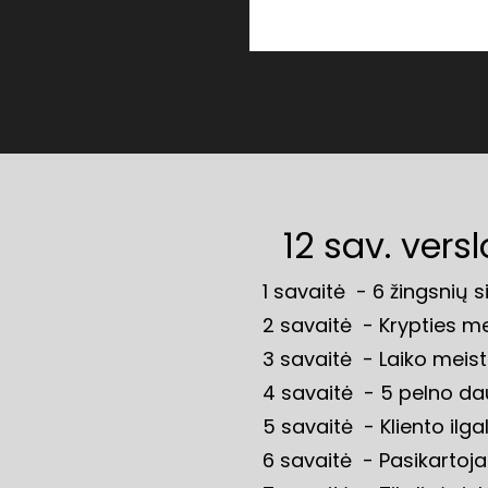
12 sav. ver
1 savaitė  - 6 žingsnių
2 savaitė  - Krypties m
3 savaitė  - Laiko meis
4 savaitė  - 5 pelno dau
5 savaitė  - Kliento il
6 savaitė  - Pasikartoj