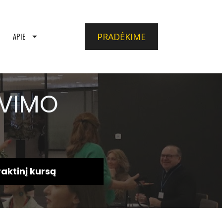
PRADĖKIME
APIE
VIMO 
aktinį kursą