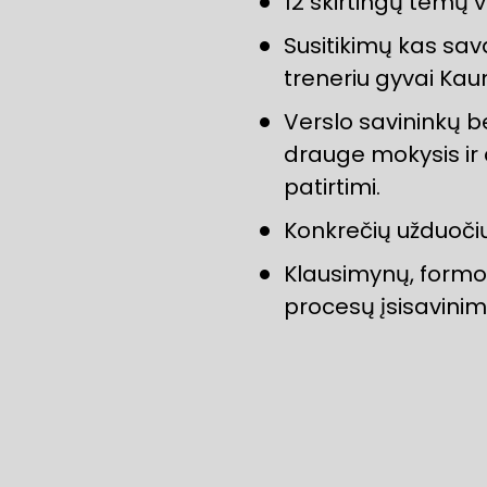
12 skirtingų temų 
Susitikimų kas sava
treneriu gyvai Kaun
Verslo savininkų b
drauge mokysis ir d
patirtimi.
Konkrečių užduočių
Klausimynų, formo
procesų įsisavinim