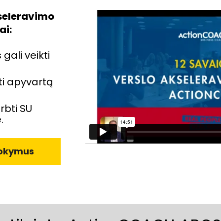
kseleravimo 
ai:
gali veikti 
ti apyvartą 
rbti SU 
.
mokymus